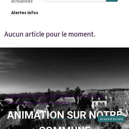
Actualités
Alertes infos
Aucun article pour le moment.
Nous utilisons des cookies pour vous fournir une
meilleure expérience utilisateur.
ANIMATION SUR NOTRE
Politique relative aux cookies
Je suis d'accord