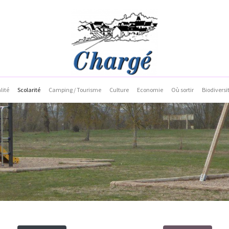
lité
Scolarité
Camping / Tourisme
Culture
Economie
Où sortir
Biodiversi